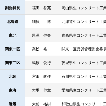
副委員長
福田 啓亮
岡山県生コンクリート工業
北海道
細貝 博
北海道生コンクリート工業
東北
黒澤 伸夫
青森県生コンクリート工業
関東一区
髙松 裕一
関東一区品質管理監査委員
関東二区
鴫原 俊行
茨城県生コンクリート工業
北陸
宮田 政佳
石川県生コンクリート工業
東海
大場 伸章
愛知県生コンクリート工業
近畿
大前 祐樹
和歌山県生コンクリート工