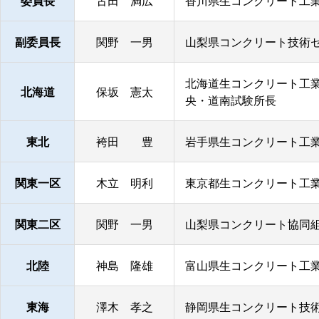
委員長
古田 満広
香川県生コンクリート工業
副委員長
関野 一男
山梨県コンクリート技術セ
北海道生コンクリート工業
北海道
保坂 憲太
央・道南試験所長
東北
袴田 豊
岩手県生コンクリート工業
関東一区
木立 明利
東京都生コンクリート工業
関東二区
関野 一男
山梨県コンクリート協同組
北陸
神島 隆雄
富山県生コンクリート工業
東海
澤木 孝之
静岡県生コンクリート技術