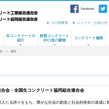
Facebook
その他事業
ニュース・お知らせ
生コンクリートの
鉄筋コンクリート
コンクリート舗装
紹介
(RC)造の建物
針
> 綱領
連合会・全国生コンクリート協同組合連合会
業人たる誇りをもち、豊かな社会の創造と社会的使命の達成に