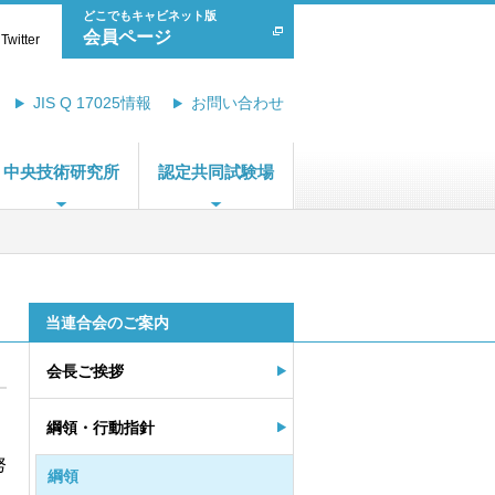
どこでもキャビネット版
会員ページ
Twitter
JIS Q 17025情報
お問い合わせ
中央技術研究所
認定共同試験場
当連合会のご案内
会長ご挨拶
綱領・行動指針
努
綱領