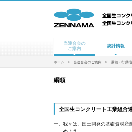
当連合会の
統計情報
ご案内
ホーム
>
当連合会のご案内
>
綱領・行動指
綱領
全国生コンクリート工業組合
一、我々は、国土開発の基礎資材産
めよう。