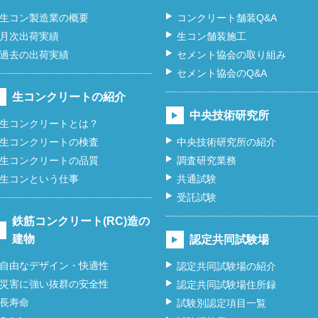
生コン製造業の概要
コンクリート舗装Q&A
月次出荷実績
生コン舗装施工
過去の出荷実績
セメント協会の取り組み
セメント協会のQ&A
生コンクリートの紹介
中央技術研究所
生コンクリートとは？
生コンクリートの検査
中央技術研究所の紹介
生コンクリートの品質
調査研究業務
生コンという仕事
共通試験
受託試験
鉄筋コンクリート(RC)造の
建物
認定共同試験場
自由なデザイン・快適性
認定共同試験場の紹介
災害に強い抜群の安全性
認定共同試験場住所録
長寿命
試験別認定項目一覧